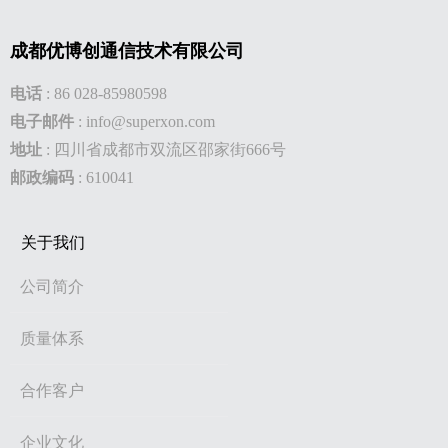
成都优博创通信技术有限公司
电话
:
86 028-85980598
电子邮件
:
info@superxon.com
地址
:
四川省成都市双流区邵家街666号
邮政编码
: 610041
关于我们
公司简介
质量体系
合作客户
企业文化