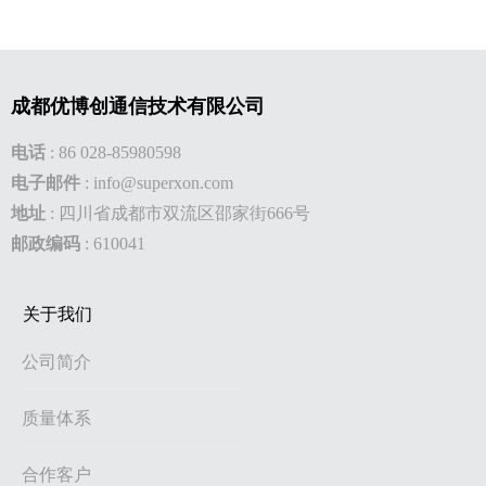
成都优博创通信技术有限公司
电话
:
86 028-85980598
电子邮件
:
info@superxon.com
地址
:
四川省成都市双流区邵家街666号
邮政编码
: 610041
关于我们
公司简介
质量体系
合作客户