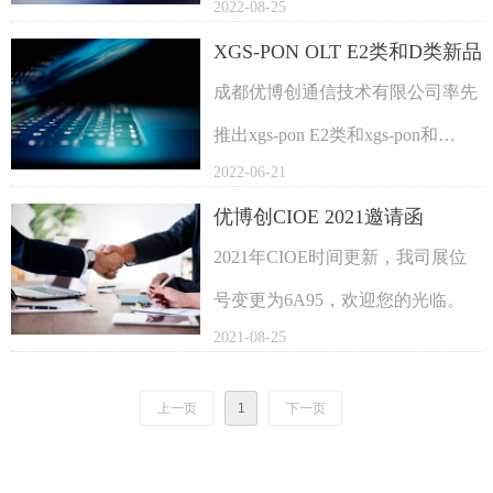
2022-08-25
了解更多信息。
XGS-PON OLT E2类和D类新品
发布
成都优博创通信技术有限公司率先
推出xgs-pon E2类和xgs-pon和
2022-06-21
GPON D类短前导光收发一体模
优博创CIOE 2021邀请函
块。
2021年CIOE时间更新，我司展位
号变更为6A95，欢迎您的光临。
2021-08-25
上一页
1
下一页