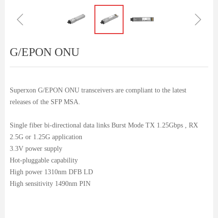
ꁆ
ꁇ
G/EPON ONU
Superxon G/EPON ONU transceivers are compliant to the latest
releases of the SFP MSA.
Single fiber bi-directional data links Burst Mode TX 1.25Gbps , RX
2.5G or 1.25G application
3.3V power supply
Hot-pluggable capability
High power 1310nm DFB LD
High sensitivity 1490nm PIN