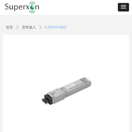
首页
ꄲ
宽带接入
ꄲ
G/EPON ONU