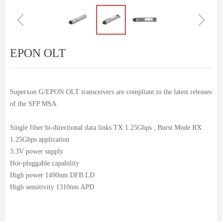
ꁆ
ꁇ
EPON OLT
Superxon G/EPON OLT transceivers are compliant to the latest releases
of the SFP MSA.
Single fiber bi-directional data links TX 1.25Gbps , Burst Mode RX
1.25Gbps application
3.3V power supply
Hot-pluggable capability
High power 1490nm DFB LD
High sensitivity 1310nm APD