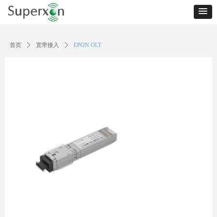
首页
ꄲ
宽带接入
ꄲ
EPON OLT