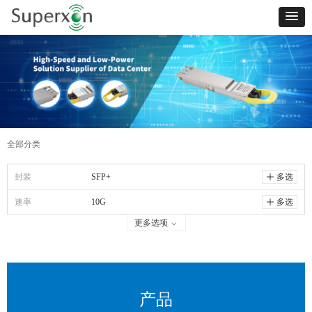
全部分类
封装
SFP+
ꄸ
多选
速率
10G
ꄸ
多选
更多选项
ꀁ
产品