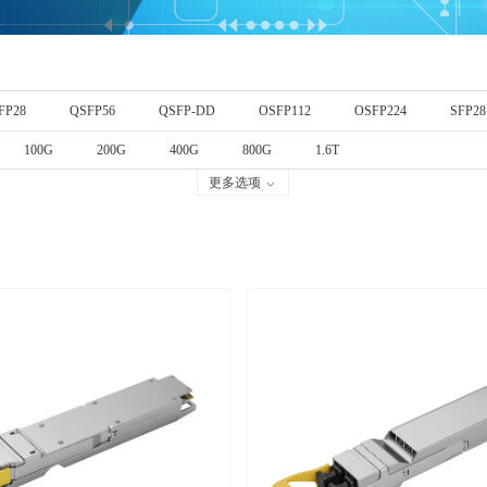
FP28
QSFP56
QSFP-DD
OSFP112
OSFP224
SFP28
100G
200G
400G
800G
1.6T
更多选项
ꀁ