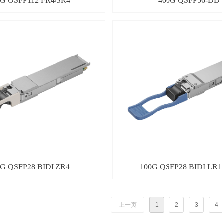
0G OSFP112 FR4/SR4
400G QSFP56-DD
0G QSFP28 BIDI ZR4
100G QSFP28 BIDI LR1
上一页
1
2
3
4