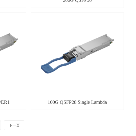
200G QSFP56
/ER1
100G QSFP28 Single Lambda
下一页