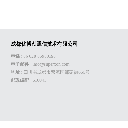
成都优博创通信技术有限公司
电话
:
86 028-85980598
电子邮件
:
info@superxon.com
地址
:
四川省成都市双流区邵家街666号
邮政编码
: 610041