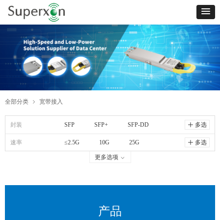
全部分类
宽带接入
ꁇ
封装
SFP
SFP+
SFP-DD
ꄸ
多选
速率
XFP
≤2.5G
SFP28
10G
25G
SFP56
ꄸ
多选
更多选项
ꀁ
40G
50G
产品